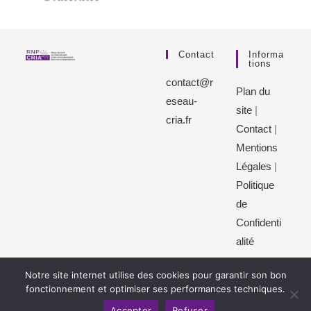
Contact
Informa
Tions
contact@r
Plan du
eseau-
site
|
cria.fr
Contact
|
Mentions
Légales
|
Politique
de
Confidenti
alité
Notre site internet utilise des cookies pour garantir son bon
fonctionnement et optimiser ses performances techniques.
© Copyright 2023 - Réseau National des Professionnels et
Accepter
Refuser